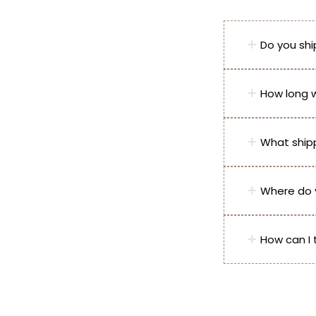
Do you sh
How long w
What shipp
Where do 
How can I 