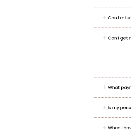
Can I retu
Can I get 
What pay
Is my pers
When I hav