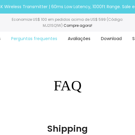
k 4K Wireless Transmitter | 60ms Low Latency, 1000ft Range. Sale 
Economize US$ 100 em pedidos acima de US$ 599 (Código:
MJ21SQ1W)
Compre agora!
s
Perguntas frequentes
Avaliações
Download
S
FAQ
Shipping