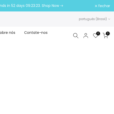
ends in
52 days 09:23:22
. Shop Now
fechar
português (Brasil)
obre nós
Contate-nos
0
0