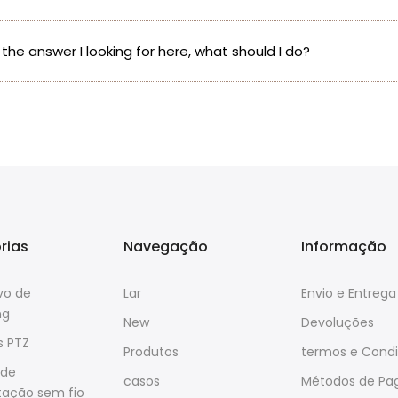
d the answer I looking for here, what should I do?
rias
Navegação
Informação
ivo de
Lar
Envio e Entrega
ng
New
Devoluções
 PTZ
Produtos
termos e Cond
 de
casos
Métodos de P
tação sem fio