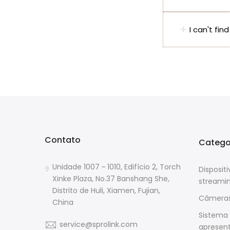
I can't fin
Contato
Catego
Unidade 1007 ~ 1010, Edifício 2, Torch
Disposit
Xinke Plaza, No.37 Banshang She,
streami
Distrito de Huli, Xiamen, Fujian,
Câmeras
China
Sistema
service@sprolink.com
apresen